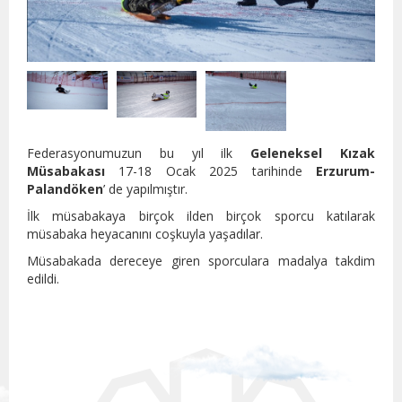
18.0
17:1
Federasyonumuzun bu yıl ilk
Geleneksel Kızak
Müsabakası
17-18 Ocak 2025 tarihinde
Erzurum-
Palandöken
’ de yapılmıştır.
İlk müsabakaya birçok ilden birçok sporcu katılarak
müsabaka heyacanını coşkuyla yaşadılar.
Müsabakada dereceye giren sporculara madalya takdim
edildi.