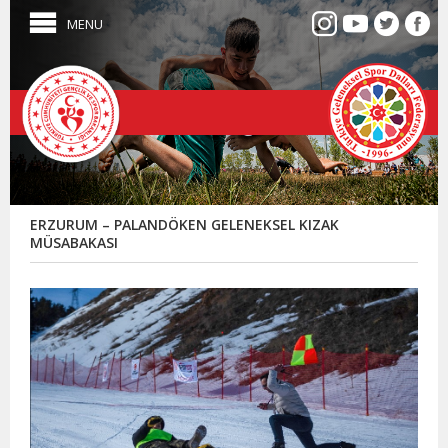
MENU
ERZURUM – PALANDÖKEN GELENEKSEL KIZAK
MÜSABAKASI
ERZ
–
PAL
GEL
KIZ
MÜS