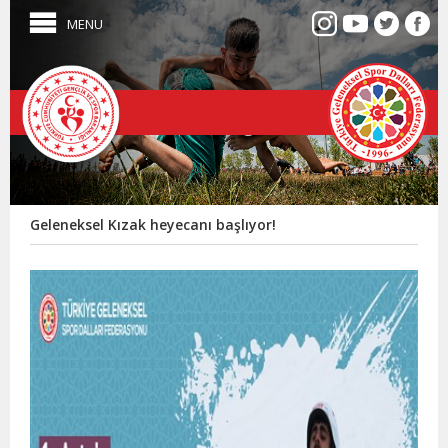
MENU
Geleneksel Kızak heyecanı başlıyor!
Atab
Kay
Merk
/
ART
26.0