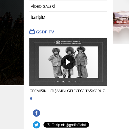
VİDEO GALERİ
İLETİŞİM
GSDF TV
CEĞE TAŞIYORUZ.
GEÇMİŞİN İHTİŞAMINI GELECEĞE TAŞIYORUZ.
GEÇMİŞİN İH