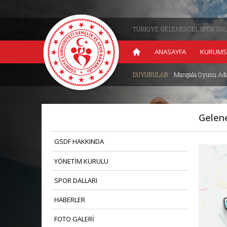
TÜRKİYE GELENEKSEL SPOR DA
ANASAYFA
KURUMS
su Nisan 2026
| 09.04.2026
DUYURULAR
Mangala Oyunu Ada
>
Gelene
GSDF HAKKINDA
YÖNETİM KURULU
SPOR DALLARI
HABERLER
FOTO GALERİ