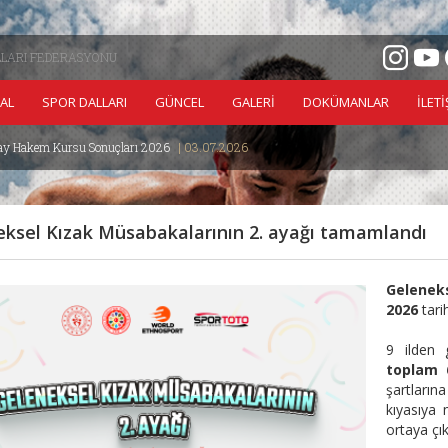
LLARI FEDERASYONU
AL
SPOR DALLARI
GÜNCEL
GALERİ
DOKÜMANLAR
İLET
y Hakem Kursu Sonuçları 2026
| 03.07.2026
Büyük He
ksel Kızak Müsabakalarının 2. ayağı tamamlandı
Geleneks
2026
tar
9 ilden 
toplam 
şartları
kıyasıya
ortaya çık