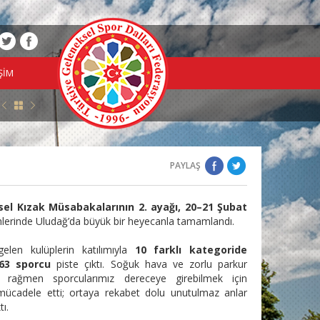
İŞİM
yecanın İkinci Adımı: Minikler ve Yıldızlar Türkiye Şampiyonası
| 15.06.2026
PAYLAŞ
el Kızak Müsabakalarının 2. ayağı, 20–21 Şubat
ihlerinde Uludağ’da büyük bir heyecanla tamamlandı.
gelen kulüplerin katılımıyla
10 farklı kategoride
63 sporcu
piste çıktı. Soğuk hava ve zorlu parkur
na rağmen sporcularımız dereceye girebilmek için
 mücadele etti; ortaya rekabet dolu unutulmaz anlar
tı.