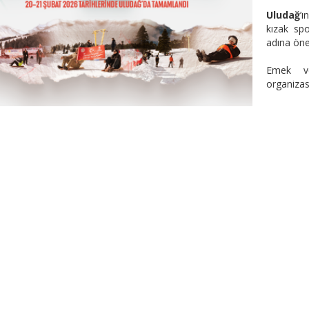
Uludağ
’
kızak sp
adına öne
Emek ve
organizas
TİŞAMINI GELECEĞE TAŞIYORUZ.