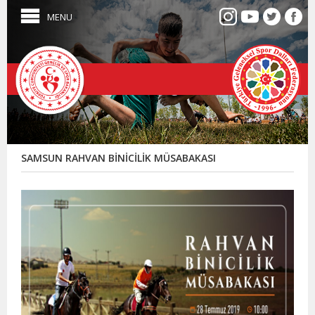
MENU
SAMSUN RAHVAN BİNİCİLİK MÜSABAKASI
Çar
/
Sam
28.0
10:0