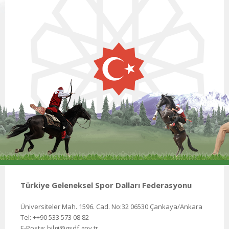
Türkiye Geleneksel Spor Dalları Federasyonu
Üniversiteler Mah. 1596. Cad. No:32 06530 Çankaya/Ankara
Tel: ++90 533 573 08 82
E-Posta: bilgi@gsdf.gov.tr