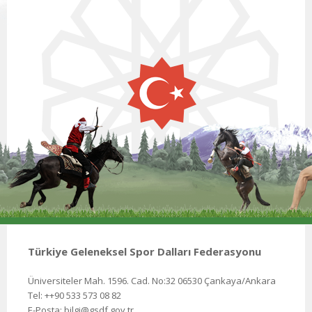
Türkiye Geleneksel Spor Dalları Federasyonu
Üniversiteler Mah. 1596. Cad. No:32 06530 Çankaya/Ankara
Tel: ++90 533 573 08 82
E-Posta: bilgi@gsdf.gov.tr